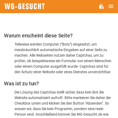
H
WG-
GESUCHT.DE
Bitte
Warum erscheint diese Seite?
bestätigen
Teilweise werden Computer ("Bots") eingesetzt, um
Sie,
missbräuchlich automatische Eingaben auf einer Seite zu
dass
machen. Alle Webseiten nutzen daher Captchas, um zu
Sie
prüfen, ob beispielsweise ein Formular von einem Menschen
oder einem Computer ausgefüllt wurde. Captchas sind für
ein
den Schutz einer Website oder eines Dienstes unverzichtbar.
Mensch
Was ist zu tun?
sind
Die Lösung des Captchas stellt sicher, dass kein Bot die
Website automatisiert aufruft. Bitte markieren Sie daher die
Checkbox unten und klicken Sie den Button "Absenden". So
wissen wir, dass Sie kein Programm, sondern eine reale
Person sind. Anschließend können Sie WG-Gesucht.de wie