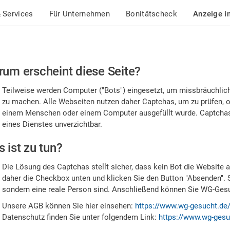
 Services
Für Unternehmen
Bonitätscheck
Anzeige i
te
um erscheint diese Seite?
stätigen
Teilweise werden Computer ("Bots") eingesetzt, um missbräuchlic
,
zu machen. Alle Webseiten nutzen daher Captchas, um zu prüfen, o
einem Menschen oder einem Computer ausgefüllt wurde. Captchas 
ss
eines Dienstes unverzichtbar.
e
 ist zu tun?
n
Die Lösung des Captchas stellt sicher, dass kein Bot die Website au
nsch
daher die Checkbox unten und klicken Sie den Button "Absenden". 
sondern eine reale Person sind. Anschließend können Sie WG-Gesuc
nd
Unsere AGB können Sie hier einsehen:
https://www.wg-gesucht.de
Datenschutz finden Sie unter folgendem Link:
https://www.wg-gesu