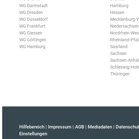
WG Darmstadt
Hamburg
WG Dresden
Hessen
WG Düsseldorf
Mecklenburg-
WG Frankfurt
Niedersachsen
WG Giessen
Nordrhein-Wes
WG Göttingen
Rheinland-Pfal
WG Hamburg
Saarland
Sachsen
Sachsen-Anhal
Schleswig-Hols
Thüringen
Hilfebereich
|
Impressum
|
AGB
|
Mediadaten
|
Datenschut
Einstellungen