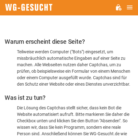
H
WG-
GESUCHT.DE
Bitte
Warum erscheint diese Seite?
bestätigen
Teilweise werden Computer ("Bots") eingesetzt, um
Sie,
missbräuchlich automatische Eingaben auf einer Seite zu
dass
machen. Alle Webseiten nutzen daher Captchas, um zu
Sie
prüfen, ob beispielsweise ein Formular von einem Menschen
oder einem Computer ausgefüllt wurde. Captchas sind für
ein
den Schutz einer Website oder eines Dienstes unverzichtbar.
Mensch
Was ist zu tun?
sind
Die Lösung des Captchas stellt sicher, dass kein Bot die
Website automatisiert aufruft. Bitte markieren Sie daher die
Checkbox unten und klicken Sie den Button "Absenden". So
wissen wir, dass Sie kein Programm, sondern eine reale
Person sind. Anschließend können Sie WG-Gesucht.de wie