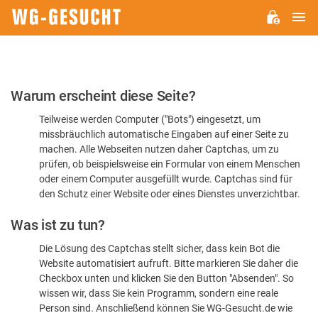
H
WG-
GESUCHT.DE
Bitte
Warum erscheint diese Seite?
bestätigen
Teilweise werden Computer ("Bots") eingesetzt, um
Sie,
missbräuchlich automatische Eingaben auf einer Seite zu
dass
machen. Alle Webseiten nutzen daher Captchas, um zu
Sie
prüfen, ob beispielsweise ein Formular von einem Menschen
oder einem Computer ausgefüllt wurde. Captchas sind für
ein
den Schutz einer Website oder eines Dienstes unverzichtbar.
Mensch
Was ist zu tun?
sind
Die Lösung des Captchas stellt sicher, dass kein Bot die
Website automatisiert aufruft. Bitte markieren Sie daher die
Checkbox unten und klicken Sie den Button "Absenden". So
wissen wir, dass Sie kein Programm, sondern eine reale
Person sind. Anschließend können Sie WG-Gesucht.de wie