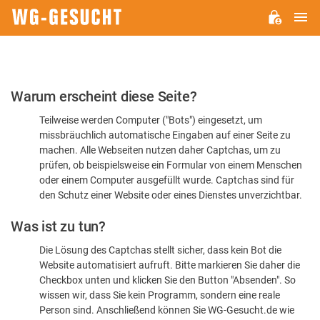
H
WG-
GESUCHT.DE
Bitte
Warum erscheint diese Seite?
bestätigen
Teilweise werden Computer ("Bots") eingesetzt, um
Sie,
missbräuchlich automatische Eingaben auf einer Seite zu
dass
machen. Alle Webseiten nutzen daher Captchas, um zu
Sie
prüfen, ob beispielsweise ein Formular von einem Menschen
oder einem Computer ausgefüllt wurde. Captchas sind für
ein
den Schutz einer Website oder eines Dienstes unverzichtbar.
Mensch
Was ist zu tun?
sind
Die Lösung des Captchas stellt sicher, dass kein Bot die
Website automatisiert aufruft. Bitte markieren Sie daher die
Checkbox unten und klicken Sie den Button "Absenden". So
wissen wir, dass Sie kein Programm, sondern eine reale
Person sind. Anschließend können Sie WG-Gesucht.de wie