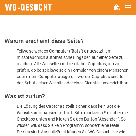
H
WG-
GESUCHT.DE
Bitte
Warum erscheint diese Seite?
bestätigen
Teilweise werden Computer ("Bots") eingesetzt, um
Sie,
missbräuchlich automatische Eingaben auf einer Seite zu
dass
machen. Alle Webseiten nutzen daher Captchas, um zu
Sie
prüfen, ob beispielsweise ein Formular von einem Menschen
oder einem Computer ausgefüllt wurde. Captchas sind für
ein
den Schutz einer Website oder eines Dienstes unverzichtbar.
Mensch
Was ist zu tun?
sind
Die Lösung des Captchas stellt sicher, dass kein Bot die
Website automatisiert aufruft. Bitte markieren Sie daher die
Checkbox unten und klicken Sie den Button "Absenden". So
wissen wir, dass Sie kein Programm, sondern eine reale
Person sind. Anschließend können Sie WG-Gesucht.de wie