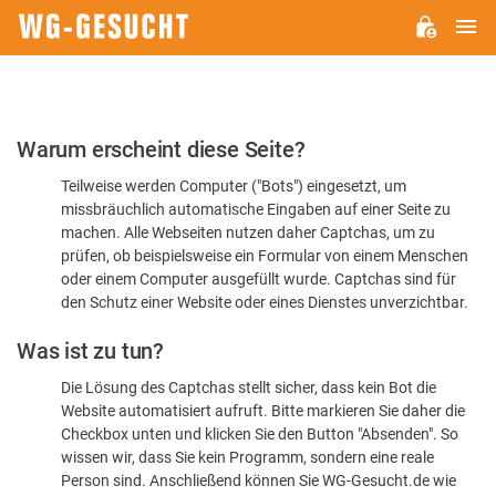
H
WG-
GESUCHT.DE
Bitte
Warum erscheint diese Seite?
bestätigen
Teilweise werden Computer ("Bots") eingesetzt, um
Sie,
missbräuchlich automatische Eingaben auf einer Seite zu
dass
machen. Alle Webseiten nutzen daher Captchas, um zu
Sie
prüfen, ob beispielsweise ein Formular von einem Menschen
oder einem Computer ausgefüllt wurde. Captchas sind für
ein
den Schutz einer Website oder eines Dienstes unverzichtbar.
Mensch
Was ist zu tun?
sind
Die Lösung des Captchas stellt sicher, dass kein Bot die
Website automatisiert aufruft. Bitte markieren Sie daher die
Checkbox unten und klicken Sie den Button "Absenden". So
wissen wir, dass Sie kein Programm, sondern eine reale
Person sind. Anschließend können Sie WG-Gesucht.de wie