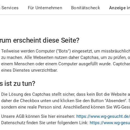
 Services
Für Unternehmen
Bonitätscheck
Anzeige i
te
um erscheint diese Seite?
stätigen
Teilweise werden Computer ("Bots") eingesetzt, um missbräuchlic
,
zu machen. Alle Webseiten nutzen daher Captchas, um zu prüfen, o
einem Menschen oder einem Computer ausgefüllt wurde. Captchas 
ss
eines Dienstes unverzichtbar.
e
 ist zu tun?
n
Die Lösung des Captchas stellt sicher, dass kein Bot die Website au
nsch
daher die Checkbox unten und klicken Sie den Button "Absenden". 
sondern eine reale Person sind. Anschließend können Sie WG-Gesuc
nd
Unsere AGB können Sie hier einsehen:
https://www.wg-gesucht.de
Datenschutz finden Sie unter folgendem Link:
https://www.wg-gesu