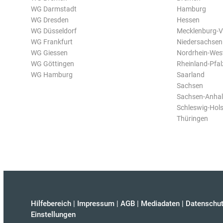
WG Darmstadt
Hamburg
WG Dresden
Hessen
WG Düsseldorf
Mecklenburg-
WG Frankfurt
Niedersachsen
WG Giessen
Nordrhein-Wes
WG Göttingen
Rheinland-Pfal
WG Hamburg
Saarland
Sachsen
Sachsen-Anhal
Schleswig-Hols
Thüringen
Hilfebereich
|
Impressum
|
AGB
|
Mediadaten
|
Datenschut
Einstellungen