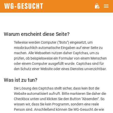
H
WG-
GESUCHT.DE
Bitte
Warum erscheint diese Seite?
bestätigen
Teilweise werden Computer ("Bots") eingesetzt, um
Sie,
missbräuchlich automatische Eingaben auf einer Seite zu
dass
machen. Alle Webseiten nutzen daher Captchas, um zu
Sie
prüfen, ob beispielsweise ein Formular von einem Menschen
oder einem Computer ausgefüllt wurde. Captchas sind für
ein
den Schutz einer Website oder eines Dienstes unverzichtbar.
Mensch
Was ist zu tun?
sind
Die Lösung des Captchas stellt sicher, dass kein Bot die
Website automatisiert aufruft. Bitte markieren Sie daher die
Checkbox unten und klicken Sie den Button "Absenden". So
wissen wir, dass Sie kein Programm, sondern eine reale
Person sind. Anschließend können Sie WG-Gesucht.de wie