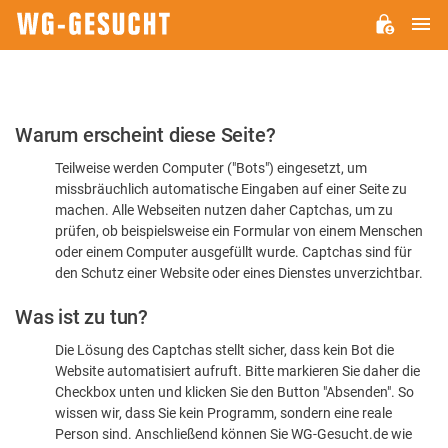
H
WG-
GESUCHT.DE
Bitte
Warum erscheint diese Seite?
bestätigen
Teilweise werden Computer ("Bots") eingesetzt, um
Sie,
missbräuchlich automatische Eingaben auf einer Seite zu
dass
machen. Alle Webseiten nutzen daher Captchas, um zu
Sie
prüfen, ob beispielsweise ein Formular von einem Menschen
oder einem Computer ausgefüllt wurde. Captchas sind für
ein
den Schutz einer Website oder eines Dienstes unverzichtbar.
Mensch
Was ist zu tun?
sind
Die Lösung des Captchas stellt sicher, dass kein Bot die
Website automatisiert aufruft. Bitte markieren Sie daher die
Checkbox unten und klicken Sie den Button "Absenden". So
wissen wir, dass Sie kein Programm, sondern eine reale
Person sind. Anschließend können Sie WG-Gesucht.de wie