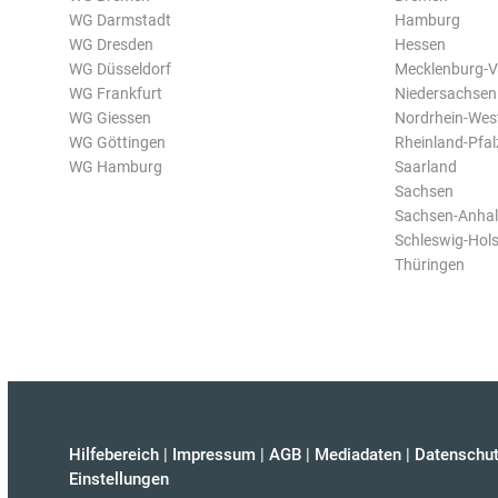
WG Darmstadt
Hamburg
WG Dresden
Hessen
WG Düsseldorf
Mecklenburg-
WG Frankfurt
Niedersachsen
WG Giessen
Nordrhein-Wes
WG Göttingen
Rheinland-Pfal
WG Hamburg
Saarland
Sachsen
Sachsen-Anhal
Schleswig-Hols
Thüringen
Hilfebereich
|
Impressum
|
AGB
|
Mediadaten
|
Datenschut
Einstellungen