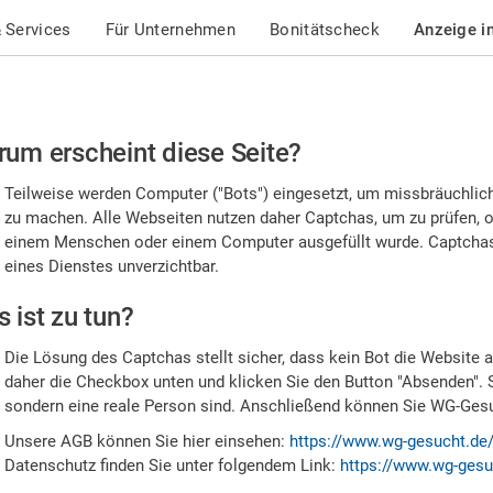
 Services
Für Unternehmen
Bonitätscheck
Anzeige i
te
um erscheint diese Seite?
stätigen
Teilweise werden Computer ("Bots") eingesetzt, um missbräuchlic
,
zu machen. Alle Webseiten nutzen daher Captchas, um zu prüfen, o
einem Menschen oder einem Computer ausgefüllt wurde. Captchas 
ss
eines Dienstes unverzichtbar.
e
 ist zu tun?
n
Die Lösung des Captchas stellt sicher, dass kein Bot die Website au
nsch
daher die Checkbox unten und klicken Sie den Button "Absenden". 
sondern eine reale Person sind. Anschließend können Sie WG-Gesuc
nd
Unsere AGB können Sie hier einsehen:
https://www.wg-gesucht.de
Datenschutz finden Sie unter folgendem Link:
https://www.wg-gesu