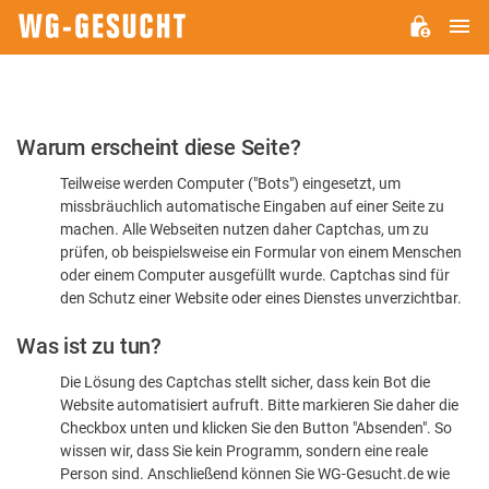
H
WG-
GESUCHT.DE
Bitte
Warum erscheint diese Seite?
bestätigen
Teilweise werden Computer ("Bots") eingesetzt, um
Sie,
missbräuchlich automatische Eingaben auf einer Seite zu
dass
machen. Alle Webseiten nutzen daher Captchas, um zu
Sie
prüfen, ob beispielsweise ein Formular von einem Menschen
oder einem Computer ausgefüllt wurde. Captchas sind für
ein
den Schutz einer Website oder eines Dienstes unverzichtbar.
Mensch
Was ist zu tun?
sind
Die Lösung des Captchas stellt sicher, dass kein Bot die
Website automatisiert aufruft. Bitte markieren Sie daher die
Checkbox unten und klicken Sie den Button "Absenden". So
wissen wir, dass Sie kein Programm, sondern eine reale
Person sind. Anschließend können Sie WG-Gesucht.de wie