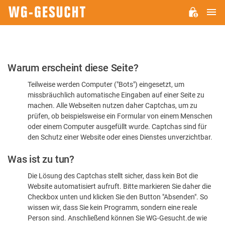
H
WG-
GESUCHT.DE
Bitte
Warum erscheint diese Seite?
bestätigen
Teilweise werden Computer ("Bots") eingesetzt, um
Sie,
missbräuchlich automatische Eingaben auf einer Seite zu
dass
machen. Alle Webseiten nutzen daher Captchas, um zu
Sie
prüfen, ob beispielsweise ein Formular von einem Menschen
oder einem Computer ausgefüllt wurde. Captchas sind für
ein
den Schutz einer Website oder eines Dienstes unverzichtbar.
Mensch
Was ist zu tun?
sind
Die Lösung des Captchas stellt sicher, dass kein Bot die
Website automatisiert aufruft. Bitte markieren Sie daher die
Checkbox unten und klicken Sie den Button "Absenden". So
wissen wir, dass Sie kein Programm, sondern eine reale
Person sind. Anschließend können Sie WG-Gesucht.de wie