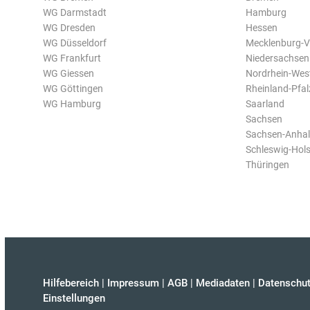
WG Darmstadt
Hamburg
WG Dresden
Hessen
WG Düsseldorf
Mecklenburg-
WG Frankfurt
Niedersachsen
WG Giessen
Nordrhein-Wes
WG Göttingen
Rheinland-Pfal
WG Hamburg
Saarland
Sachsen
Sachsen-Anhal
Schleswig-Hols
Thüringen
Hilfebereich
|
Impressum
|
AGB
|
Mediadaten
|
Datenschut
Einstellungen