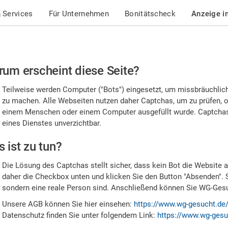
 Services
Für Unternehmen
Bonitätscheck
Anzeige i
te
um erscheint diese Seite?
stätigen
Teilweise werden Computer ("Bots") eingesetzt, um missbräuchlic
,
zu machen. Alle Webseiten nutzen daher Captchas, um zu prüfen, o
einem Menschen oder einem Computer ausgefüllt wurde. Captchas 
ss
eines Dienstes unverzichtbar.
e
 ist zu tun?
n
Die Lösung des Captchas stellt sicher, dass kein Bot die Website au
nsch
daher die Checkbox unten und klicken Sie den Button "Absenden". 
sondern eine reale Person sind. Anschließend können Sie WG-Gesuc
nd
Unsere AGB können Sie hier einsehen:
https://www.wg-gesucht.de
Datenschutz finden Sie unter folgendem Link:
https://www.wg-gesu