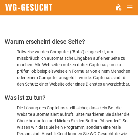
H
WG-
GESUCHT.DE
Bitte
Warum erscheint diese Seite?
bestätigen
Teilweise werden Computer ("Bots") eingesetzt, um
Sie,
missbräuchlich automatische Eingaben auf einer Seite zu
dass
machen. Alle Webseiten nutzen daher Captchas, um zu
Sie
prüfen, ob beispielsweise ein Formular von einem Menschen
oder einem Computer ausgefüllt wurde. Captchas sind für
ein
den Schutz einer Website oder eines Dienstes unverzichtbar.
Mensch
Was ist zu tun?
sind
Die Lösung des Captchas stellt sicher, dass kein Bot die
Website automatisiert aufruft. Bitte markieren Sie daher die
Checkbox unten und klicken Sie den Button "Absenden". So
wissen wir, dass Sie kein Programm, sondern eine reale
Person sind. Anschließend können Sie WG-Gesucht.de wie