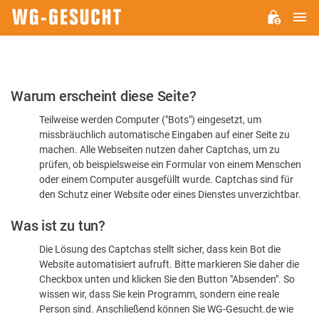
H
WG-
GESUCHT.DE
Bitte
Warum erscheint diese Seite?
bestätigen
Teilweise werden Computer ("Bots") eingesetzt, um
Sie,
missbräuchlich automatische Eingaben auf einer Seite zu
dass
machen. Alle Webseiten nutzen daher Captchas, um zu
Sie
prüfen, ob beispielsweise ein Formular von einem Menschen
oder einem Computer ausgefüllt wurde. Captchas sind für
ein
den Schutz einer Website oder eines Dienstes unverzichtbar.
Mensch
Was ist zu tun?
sind
Die Lösung des Captchas stellt sicher, dass kein Bot die
Website automatisiert aufruft. Bitte markieren Sie daher die
Checkbox unten und klicken Sie den Button "Absenden". So
wissen wir, dass Sie kein Programm, sondern eine reale
Person sind. Anschließend können Sie WG-Gesucht.de wie