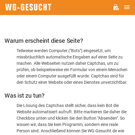
H
WG-
GESUCHT.DE
Bitte
Warum erscheint diese Seite?
bestätigen
Teilweise werden Computer ("Bots") eingesetzt, um
Sie,
missbräuchlich automatische Eingaben auf einer Seite zu
dass
machen. Alle Webseiten nutzen daher Captchas, um zu
Sie
prüfen, ob beispielsweise ein Formular von einem Menschen
oder einem Computer ausgefüllt wurde. Captchas sind für
ein
den Schutz einer Website oder eines Dienstes unverzichtbar.
Mensch
Was ist zu tun?
sind
Die Lösung des Captchas stellt sicher, dass kein Bot die
Website automatisiert aufruft. Bitte markieren Sie daher die
Checkbox unten und klicken Sie den Button "Absenden". So
wissen wir, dass Sie kein Programm, sondern eine reale
Person sind. Anschließend können Sie WG-Gesucht.de wie