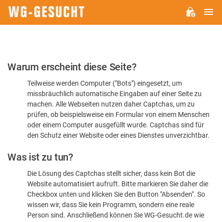
H
WG-
GESUCHT.DE
Bitte
Warum erscheint diese Seite?
bestätigen
Teilweise werden Computer ("Bots") eingesetzt, um
Sie,
missbräuchlich automatische Eingaben auf einer Seite zu
dass
machen. Alle Webseiten nutzen daher Captchas, um zu
Sie
prüfen, ob beispielsweise ein Formular von einem Menschen
oder einem Computer ausgefüllt wurde. Captchas sind für
ein
den Schutz einer Website oder eines Dienstes unverzichtbar.
Mensch
Was ist zu tun?
sind
Die Lösung des Captchas stellt sicher, dass kein Bot die
Website automatisiert aufruft. Bitte markieren Sie daher die
Checkbox unten und klicken Sie den Button "Absenden". So
wissen wir, dass Sie kein Programm, sondern eine reale
Person sind. Anschließend können Sie WG-Gesucht.de wie