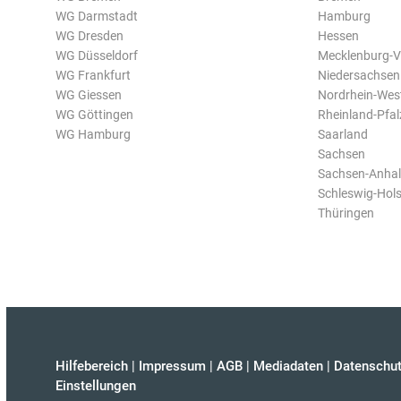
WG Darmstadt
Hamburg
WG Dresden
Hessen
WG Düsseldorf
Mecklenburg-
WG Frankfurt
Niedersachsen
WG Giessen
Nordrhein-Wes
WG Göttingen
Rheinland-Pfal
WG Hamburg
Saarland
Sachsen
Sachsen-Anhal
Schleswig-Hols
Thüringen
Hilfebereich
|
Impressum
|
AGB
|
Mediadaten
|
Datenschut
Einstellungen