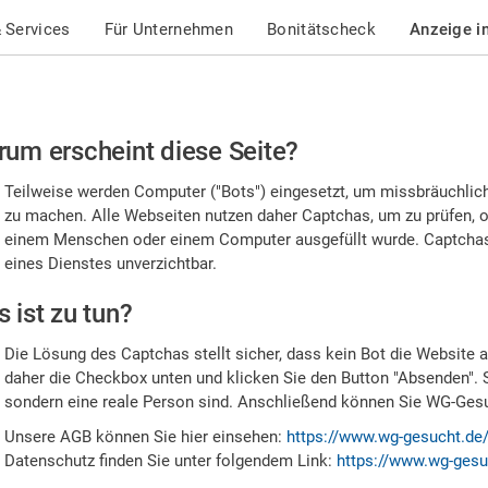
 Services
Für Unternehmen
Bonitätscheck
Anzeige i
te
um erscheint diese Seite?
stätigen
Teilweise werden Computer ("Bots") eingesetzt, um missbräuchlic
,
zu machen. Alle Webseiten nutzen daher Captchas, um zu prüfen, o
einem Menschen oder einem Computer ausgefüllt wurde. Captchas 
ss
eines Dienstes unverzichtbar.
e
 ist zu tun?
n
Die Lösung des Captchas stellt sicher, dass kein Bot die Website au
nsch
daher die Checkbox unten und klicken Sie den Button "Absenden". 
sondern eine reale Person sind. Anschließend können Sie WG-Gesuc
nd
Unsere AGB können Sie hier einsehen:
https://www.wg-gesucht.de
Datenschutz finden Sie unter folgendem Link:
https://www.wg-gesu