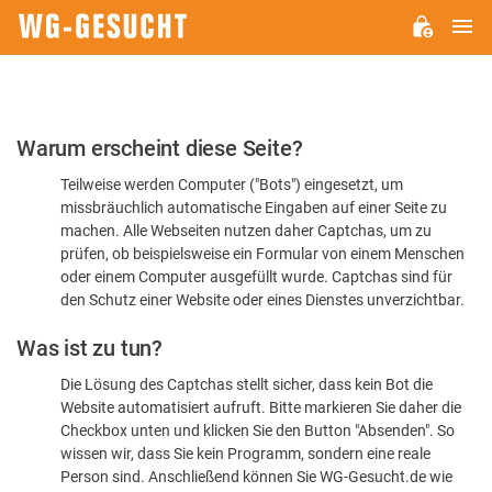
H
WG-
GESUCHT.DE
Bitte
Warum erscheint diese Seite?
bestätigen
Teilweise werden Computer ("Bots") eingesetzt, um
Sie,
missbräuchlich automatische Eingaben auf einer Seite zu
dass
machen. Alle Webseiten nutzen daher Captchas, um zu
Sie
prüfen, ob beispielsweise ein Formular von einem Menschen
oder einem Computer ausgefüllt wurde. Captchas sind für
ein
den Schutz einer Website oder eines Dienstes unverzichtbar.
Mensch
Was ist zu tun?
sind
Die Lösung des Captchas stellt sicher, dass kein Bot die
Website automatisiert aufruft. Bitte markieren Sie daher die
Checkbox unten und klicken Sie den Button "Absenden". So
wissen wir, dass Sie kein Programm, sondern eine reale
Person sind. Anschließend können Sie WG-Gesucht.de wie