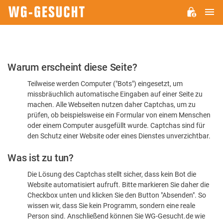
H
WG-
GESUCHT.DE
Bitte
Warum erscheint diese Seite?
bestätigen
Teilweise werden Computer ("Bots") eingesetzt, um
Sie,
missbräuchlich automatische Eingaben auf einer Seite zu
dass
machen. Alle Webseiten nutzen daher Captchas, um zu
Sie
prüfen, ob beispielsweise ein Formular von einem Menschen
oder einem Computer ausgefüllt wurde. Captchas sind für
ein
den Schutz einer Website oder eines Dienstes unverzichtbar.
Mensch
Was ist zu tun?
sind
Die Lösung des Captchas stellt sicher, dass kein Bot die
Website automatisiert aufruft. Bitte markieren Sie daher die
Checkbox unten und klicken Sie den Button "Absenden". So
wissen wir, dass Sie kein Programm, sondern eine reale
Person sind. Anschließend können Sie WG-Gesucht.de wie