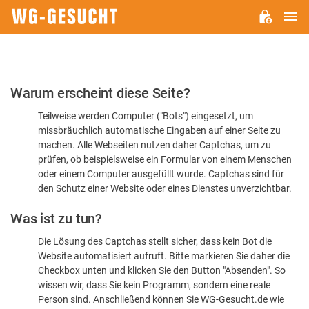
H
WG-
GESUCHT.DE
Bitte
Warum erscheint diese Seite?
bestätigen
Teilweise werden Computer ("Bots") eingesetzt, um
Sie,
missbräuchlich automatische Eingaben auf einer Seite zu
dass
machen. Alle Webseiten nutzen daher Captchas, um zu
Sie
prüfen, ob beispielsweise ein Formular von einem Menschen
oder einem Computer ausgefüllt wurde. Captchas sind für
ein
den Schutz einer Website oder eines Dienstes unverzichtbar.
Mensch
Was ist zu tun?
sind
Die Lösung des Captchas stellt sicher, dass kein Bot die
Website automatisiert aufruft. Bitte markieren Sie daher die
Checkbox unten und klicken Sie den Button "Absenden". So
wissen wir, dass Sie kein Programm, sondern eine reale
Person sind. Anschließend können Sie WG-Gesucht.de wie