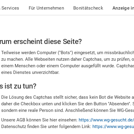
 Services
Für Unternehmen
Bonitätscheck
Anzeige i
te
um erscheint diese Seite?
stätigen
Teilweise werden Computer ("Bots") eingesetzt, um missbräuchlic
,
zu machen. Alle Webseiten nutzen daher Captchas, um zu prüfen, o
einem Menschen oder einem Computer ausgefüllt wurde. Captchas 
ss
eines Dienstes unverzichtbar.
e
 ist zu tun?
n
Die Lösung des Captchas stellt sicher, dass kein Bot die Website au
nsch
daher die Checkbox unten und klicken Sie den Button "Absenden". 
sondern eine reale Person sind. Anschließend können Sie WG-Gesuc
nd
Unsere AGB können Sie hier einsehen:
https://www.wg-gesucht.de
Datenschutz finden Sie unter folgendem Link:
https://www.wg-gesu