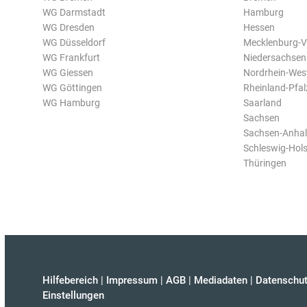
WG Darmstadt
Hamburg
WG Dresden
Hessen
WG Düsseldorf
Mecklenburg-
WG Frankfurt
Niedersachsen
WG Giessen
Nordrhein-Wes
WG Göttingen
Rheinland-Pfal
WG Hamburg
Saarland
Sachsen
Sachsen-Anhal
Schleswig-Hols
Thüringen
Hilfebereich
|
Impressum
|
AGB
|
Mediadaten
|
Datenschut
Einstellungen