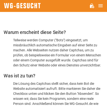
H
WG-
GESUCHT.DE
Bitte
Warum erscheint diese Seite?
bestätigen
Teilweise werden Computer ("Bots") eingesetzt, um
Sie,
missbräuchlich automatische Eingaben auf einer Seite zu
dass
machen. Alle Webseiten nutzen daher Captchas, um zu
Sie
prüfen, ob beispielsweise ein Formular von einem Menschen
oder einem Computer ausgefüllt wurde. Captchas sind für
ein
den Schutz einer Website oder eines Dienstes unverzichtbar.
Mensch
Was ist zu tun?
sind
Die Lösung des Captchas stellt sicher, dass kein Bot die
Website automatisiert aufruft. Bitte markieren Sie daher die
Checkbox unten und klicken Sie den Button "Absenden". So
wissen wir, dass Sie kein Programm, sondern eine reale
Person sind. Anschließend können Sie WG-Gesucht.de wie