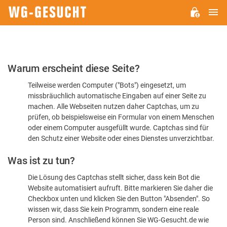
H
WG-
GESUCHT.DE
Bitte
Warum erscheint diese Seite?
bestätigen
Teilweise werden Computer ("Bots") eingesetzt, um
Sie,
missbräuchlich automatische Eingaben auf einer Seite zu
dass
machen. Alle Webseiten nutzen daher Captchas, um zu
Sie
prüfen, ob beispielsweise ein Formular von einem Menschen
oder einem Computer ausgefüllt wurde. Captchas sind für
ein
den Schutz einer Website oder eines Dienstes unverzichtbar.
Mensch
Was ist zu tun?
sind
Die Lösung des Captchas stellt sicher, dass kein Bot die
Website automatisiert aufruft. Bitte markieren Sie daher die
Checkbox unten und klicken Sie den Button "Absenden". So
wissen wir, dass Sie kein Programm, sondern eine reale
Person sind. Anschließend können Sie WG-Gesucht.de wie