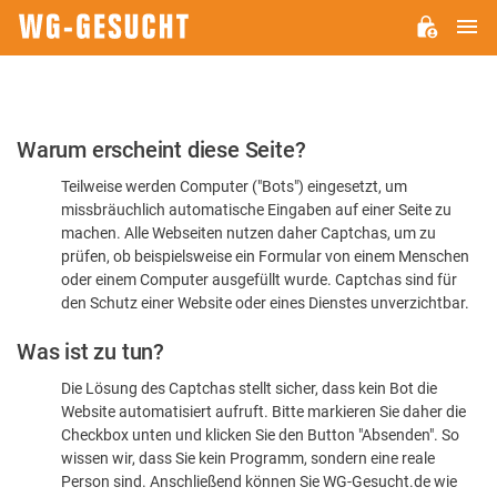
H
WG-
GESUCHT.DE
Bitte
Warum erscheint diese Seite?
bestätigen
Teilweise werden Computer ("Bots") eingesetzt, um
Sie,
missbräuchlich automatische Eingaben auf einer Seite zu
dass
machen. Alle Webseiten nutzen daher Captchas, um zu
Sie
prüfen, ob beispielsweise ein Formular von einem Menschen
oder einem Computer ausgefüllt wurde. Captchas sind für
ein
den Schutz einer Website oder eines Dienstes unverzichtbar.
Mensch
Was ist zu tun?
sind
Die Lösung des Captchas stellt sicher, dass kein Bot die
Website automatisiert aufruft. Bitte markieren Sie daher die
Checkbox unten und klicken Sie den Button "Absenden". So
wissen wir, dass Sie kein Programm, sondern eine reale
Person sind. Anschließend können Sie WG-Gesucht.de wie