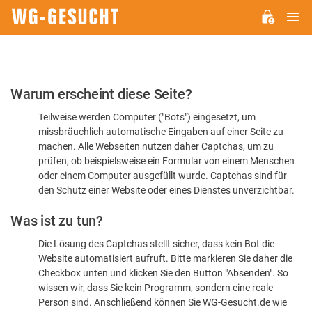
H
WG-
GESUCHT.DE
Bitte
Warum erscheint diese Seite?
bestätigen
Teilweise werden Computer ("Bots") eingesetzt, um
Sie,
missbräuchlich automatische Eingaben auf einer Seite zu
dass
machen. Alle Webseiten nutzen daher Captchas, um zu
Sie
prüfen, ob beispielsweise ein Formular von einem Menschen
oder einem Computer ausgefüllt wurde. Captchas sind für
ein
den Schutz einer Website oder eines Dienstes unverzichtbar.
Mensch
Was ist zu tun?
sind
Die Lösung des Captchas stellt sicher, dass kein Bot die
Website automatisiert aufruft. Bitte markieren Sie daher die
Checkbox unten und klicken Sie den Button "Absenden". So
wissen wir, dass Sie kein Programm, sondern eine reale
Person sind. Anschließend können Sie WG-Gesucht.de wie