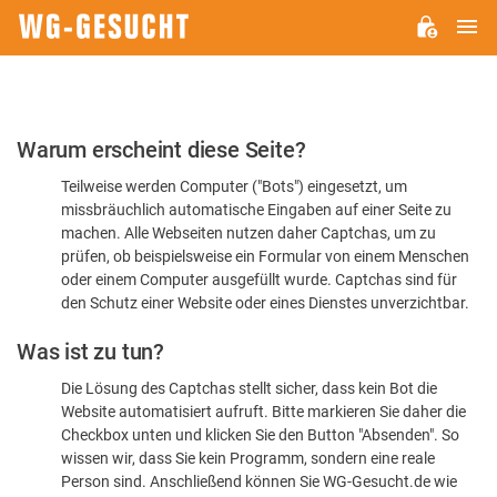
H
WG-
GESUCHT.DE
Bitte
Warum erscheint diese Seite?
bestätigen
Teilweise werden Computer ("Bots") eingesetzt, um
Sie,
missbräuchlich automatische Eingaben auf einer Seite zu
dass
machen. Alle Webseiten nutzen daher Captchas, um zu
Sie
prüfen, ob beispielsweise ein Formular von einem Menschen
oder einem Computer ausgefüllt wurde. Captchas sind für
ein
den Schutz einer Website oder eines Dienstes unverzichtbar.
Mensch
Was ist zu tun?
sind
Die Lösung des Captchas stellt sicher, dass kein Bot die
Website automatisiert aufruft. Bitte markieren Sie daher die
Checkbox unten und klicken Sie den Button "Absenden". So
wissen wir, dass Sie kein Programm, sondern eine reale
Person sind. Anschließend können Sie WG-Gesucht.de wie