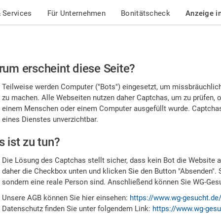
 Services
Für Unternehmen
Bonitätscheck
Anzeige i
te
um erscheint diese Seite?
stätigen
Teilweise werden Computer ("Bots") eingesetzt, um missbräuchlic
,
zu machen. Alle Webseiten nutzen daher Captchas, um zu prüfen, o
einem Menschen oder einem Computer ausgefüllt wurde. Captchas 
ss
eines Dienstes unverzichtbar.
e
 ist zu tun?
n
Die Lösung des Captchas stellt sicher, dass kein Bot die Website au
nsch
daher die Checkbox unten und klicken Sie den Button "Absenden". 
sondern eine reale Person sind. Anschließend können Sie WG-Gesuc
nd
Unsere AGB können Sie hier einsehen:
https://www.wg-gesucht.de
Datenschutz finden Sie unter folgendem Link:
https://www.wg-gesu