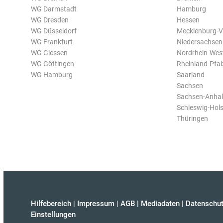
WG Darmstadt
Hamburg
WG Dresden
Hessen
WG Düsseldorf
Mecklenburg-
WG Frankfurt
Niedersachsen
WG Giessen
Nordrhein-Wes
WG Göttingen
Rheinland-Pfal
WG Hamburg
Saarland
Sachsen
Sachsen-Anhal
Schleswig-Hols
Thüringen
Hilfebereich
|
Impressum
|
AGB
|
Mediadaten
|
Datenschut
Einstellungen