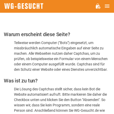
H
WG-
GESUCHT.DE
Bitte
Warum erscheint diese Seite?
bestätigen
Teilweise werden Computer ("Bots") eingesetzt, um
Sie,
missbräuchlich automatische Eingaben auf einer Seite zu
dass
machen. Alle Webseiten nutzen daher Captchas, um zu
Sie
prüfen, ob beispielsweise ein Formular von einem Menschen
oder einem Computer ausgefüllt wurde. Captchas sind für
ein
den Schutz einer Website oder eines Dienstes unverzichtbar.
Mensch
Was ist zu tun?
sind
Die Lösung des Captchas stellt sicher, dass kein Bot die
Website automatisiert aufruft. Bitte markieren Sie daher die
Checkbox unten und klicken Sie den Button "Absenden". So
wissen wir, dass Sie kein Programm, sondern eine reale
Person sind. Anschließend können Sie WG-Gesucht.de wie