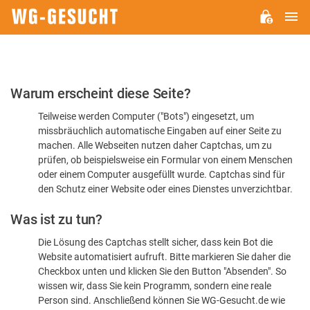
H
WG-
GESUCHT.DE
Bitte
Warum erscheint diese Seite?
bestätigen
Teilweise werden Computer ("Bots") eingesetzt, um
Sie,
missbräuchlich automatische Eingaben auf einer Seite zu
dass
machen. Alle Webseiten nutzen daher Captchas, um zu
Sie
prüfen, ob beispielsweise ein Formular von einem Menschen
oder einem Computer ausgefüllt wurde. Captchas sind für
ein
den Schutz einer Website oder eines Dienstes unverzichtbar.
Mensch
Was ist zu tun?
sind
Die Lösung des Captchas stellt sicher, dass kein Bot die
Website automatisiert aufruft. Bitte markieren Sie daher die
Checkbox unten und klicken Sie den Button "Absenden". So
wissen wir, dass Sie kein Programm, sondern eine reale
Person sind. Anschließend können Sie WG-Gesucht.de wie