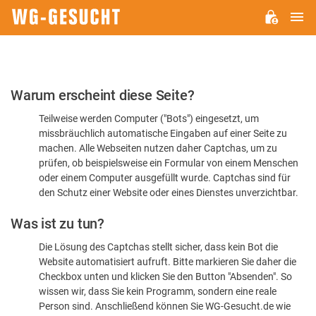
H
WG-
GESUCHT.DE
Bitte
Warum erscheint diese Seite?
bestätigen
Teilweise werden Computer ("Bots") eingesetzt, um
Sie,
missbräuchlich automatische Eingaben auf einer Seite zu
dass
machen. Alle Webseiten nutzen daher Captchas, um zu
Sie
prüfen, ob beispielsweise ein Formular von einem Menschen
oder einem Computer ausgefüllt wurde. Captchas sind für
ein
den Schutz einer Website oder eines Dienstes unverzichtbar.
Mensch
Was ist zu tun?
sind
Die Lösung des Captchas stellt sicher, dass kein Bot die
Website automatisiert aufruft. Bitte markieren Sie daher die
Checkbox unten und klicken Sie den Button "Absenden". So
wissen wir, dass Sie kein Programm, sondern eine reale
Person sind. Anschließend können Sie WG-Gesucht.de wie