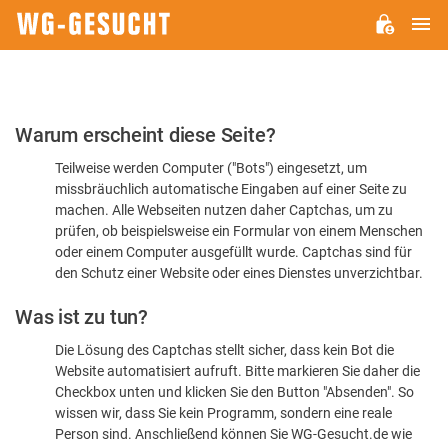
H
WG-
GESUCHT.DE
Bitte
Warum erscheint diese Seite?
bestätigen
Teilweise werden Computer ("Bots") eingesetzt, um
Sie,
missbräuchlich automatische Eingaben auf einer Seite zu
dass
machen. Alle Webseiten nutzen daher Captchas, um zu
Sie
prüfen, ob beispielsweise ein Formular von einem Menschen
oder einem Computer ausgefüllt wurde. Captchas sind für
ein
den Schutz einer Website oder eines Dienstes unverzichtbar.
Mensch
Was ist zu tun?
sind
Die Lösung des Captchas stellt sicher, dass kein Bot die
Website automatisiert aufruft. Bitte markieren Sie daher die
Checkbox unten und klicken Sie den Button "Absenden". So
wissen wir, dass Sie kein Programm, sondern eine reale
Person sind. Anschließend können Sie WG-Gesucht.de wie