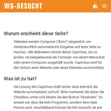
H
WG-
GESUCHT.DE
Bitte
Warum erscheint diese Seite?
bestätigen
Teilweise werden Computer ("Bots") eingesetzt, um
Sie,
missbräuchlich automatische Eingaben auf einer Seite zu
dass
machen. Alle Webseiten nutzen daher Captchas, um zu
Sie
prüfen, ob beispielsweise ein Formular von einem Menschen
oder einem Computer ausgefüllt wurde. Captchas sind für
ein
den Schutz einer Website oder eines Dienstes unverzichtbar.
Mensch
Was ist zu tun?
sind
Die Lösung des Captchas stellt sicher, dass kein Bot die
Website automatisiert aufruft. Bitte markieren Sie daher die
Checkbox unten und klicken Sie den Button "Absenden". So
wissen wir, dass Sie kein Programm, sondern eine reale
Person sind. Anschließend können Sie WG-Gesucht.de wie