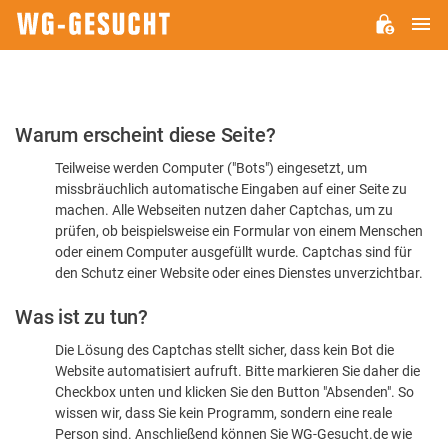
H
WG-
GESUCHT.DE
Bitte
Warum erscheint diese Seite?
bestätigen
Teilweise werden Computer ("Bots") eingesetzt, um
Sie,
missbräuchlich automatische Eingaben auf einer Seite zu
dass
machen. Alle Webseiten nutzen daher Captchas, um zu
Sie
prüfen, ob beispielsweise ein Formular von einem Menschen
oder einem Computer ausgefüllt wurde. Captchas sind für
ein
den Schutz einer Website oder eines Dienstes unverzichtbar.
Mensch
Was ist zu tun?
sind
Die Lösung des Captchas stellt sicher, dass kein Bot die
Website automatisiert aufruft. Bitte markieren Sie daher die
Checkbox unten und klicken Sie den Button "Absenden". So
wissen wir, dass Sie kein Programm, sondern eine reale
Person sind. Anschließend können Sie WG-Gesucht.de wie