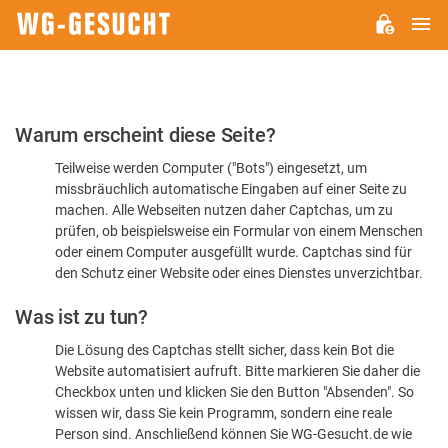
H
WG-
GESUCHT.DE
Bitte
Warum erscheint diese Seite?
bestätigen
Teilweise werden Computer ("Bots") eingesetzt, um
Sie,
missbräuchlich automatische Eingaben auf einer Seite zu
dass
machen. Alle Webseiten nutzen daher Captchas, um zu
Sie
prüfen, ob beispielsweise ein Formular von einem Menschen
oder einem Computer ausgefüllt wurde. Captchas sind für
ein
den Schutz einer Website oder eines Dienstes unverzichtbar.
Mensch
Was ist zu tun?
sind
Die Lösung des Captchas stellt sicher, dass kein Bot die
Website automatisiert aufruft. Bitte markieren Sie daher die
Checkbox unten und klicken Sie den Button "Absenden". So
wissen wir, dass Sie kein Programm, sondern eine reale
Person sind. Anschließend können Sie WG-Gesucht.de wie