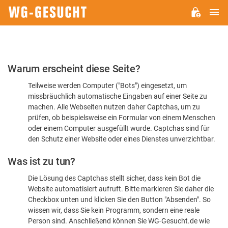
H
WG-
GESUCHT.DE
Bitte
Warum erscheint diese Seite?
bestätigen
Teilweise werden Computer ("Bots") eingesetzt, um
Sie,
missbräuchlich automatische Eingaben auf einer Seite zu
dass
machen. Alle Webseiten nutzen daher Captchas, um zu
Sie
prüfen, ob beispielsweise ein Formular von einem Menschen
oder einem Computer ausgefüllt wurde. Captchas sind für
ein
den Schutz einer Website oder eines Dienstes unverzichtbar.
Mensch
Was ist zu tun?
sind
Die Lösung des Captchas stellt sicher, dass kein Bot die
Website automatisiert aufruft. Bitte markieren Sie daher die
Checkbox unten und klicken Sie den Button "Absenden". So
wissen wir, dass Sie kein Programm, sondern eine reale
Person sind. Anschließend können Sie WG-Gesucht.de wie