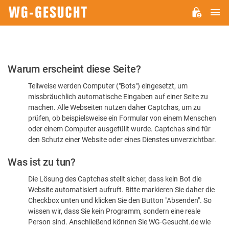
H
WG-
GESUCHT.DE
Bitte
Warum erscheint diese Seite?
bestätigen
Teilweise werden Computer ("Bots") eingesetzt, um
Sie,
missbräuchlich automatische Eingaben auf einer Seite zu
dass
machen. Alle Webseiten nutzen daher Captchas, um zu
Sie
prüfen, ob beispielsweise ein Formular von einem Menschen
oder einem Computer ausgefüllt wurde. Captchas sind für
ein
den Schutz einer Website oder eines Dienstes unverzichtbar.
Mensch
Was ist zu tun?
sind
Die Lösung des Captchas stellt sicher, dass kein Bot die
Website automatisiert aufruft. Bitte markieren Sie daher die
Checkbox unten und klicken Sie den Button "Absenden". So
wissen wir, dass Sie kein Programm, sondern eine reale
Person sind. Anschließend können Sie WG-Gesucht.de wie