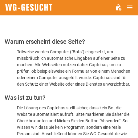
H
WG-
GESUCHT.DE
Bitte
Warum erscheint diese Seite?
bestätigen
Teilweise werden Computer ("Bots") eingesetzt, um
Sie,
missbräuchlich automatische Eingaben auf einer Seite zu
dass
machen. Alle Webseiten nutzen daher Captchas, um zu
Sie
prüfen, ob beispielsweise ein Formular von einem Menschen
oder einem Computer ausgefüllt wurde. Captchas sind für
ein
den Schutz einer Website oder eines Dienstes unverzichtbar.
Mensch
Was ist zu tun?
sind
Die Lösung des Captchas stellt sicher, dass kein Bot die
Website automatisiert aufruft. Bitte markieren Sie daher die
Checkbox unten und klicken Sie den Button "Absenden". So
wissen wir, dass Sie kein Programm, sondern eine reale
Person sind. Anschließend können Sie WG-Gesucht.de wie