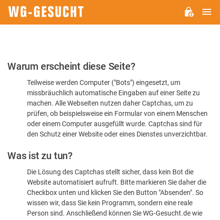
H
WG-
GESUCHT.DE
Bitte
Warum erscheint diese Seite?
bestätigen
Teilweise werden Computer ("Bots") eingesetzt, um
Sie,
missbräuchlich automatische Eingaben auf einer Seite zu
dass
machen. Alle Webseiten nutzen daher Captchas, um zu
Sie
prüfen, ob beispielsweise ein Formular von einem Menschen
oder einem Computer ausgefüllt wurde. Captchas sind für
ein
den Schutz einer Website oder eines Dienstes unverzichtbar.
Mensch
Was ist zu tun?
sind
Die Lösung des Captchas stellt sicher, dass kein Bot die
Website automatisiert aufruft. Bitte markieren Sie daher die
Checkbox unten und klicken Sie den Button "Absenden". So
wissen wir, dass Sie kein Programm, sondern eine reale
Person sind. Anschließend können Sie WG-Gesucht.de wie