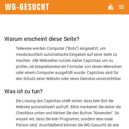
H
WG-
GESUCHT.DE
Bitte
Warum erscheint diese Seite?
bestätigen
Teilweise werden Computer ("Bots") eingesetzt, um
Sie,
missbräuchlich automatische Eingaben auf einer Seite zu
dass
machen. Alle Webseiten nutzen daher Captchas, um zu
Sie
prüfen, ob beispielsweise ein Formular von einem Menschen
oder einem Computer ausgefüllt wurde. Captchas sind für
ein
den Schutz einer Website oder eines Dienstes unverzichtbar.
Mensch
Was ist zu tun?
sind
Die Lösung des Captchas stellt sicher, dass kein Bot die
Website automatisiert aufruft. Bitte markieren Sie daher die
Checkbox unten und klicken Sie den Button "Absenden". So
wissen wir, dass Sie kein Programm, sondern eine reale
Person sind. Anschließend können Sie WG-Gesucht.de wie