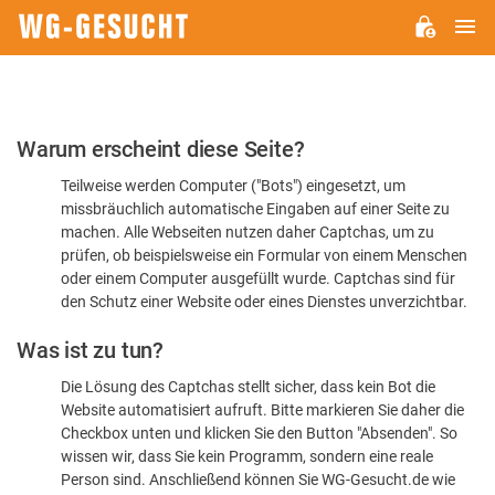
H
WG-
GESUCHT.DE
Bitte
Warum erscheint diese Seite?
bestätigen
Teilweise werden Computer ("Bots") eingesetzt, um
Sie,
missbräuchlich automatische Eingaben auf einer Seite zu
dass
machen. Alle Webseiten nutzen daher Captchas, um zu
Sie
prüfen, ob beispielsweise ein Formular von einem Menschen
oder einem Computer ausgefüllt wurde. Captchas sind für
ein
den Schutz einer Website oder eines Dienstes unverzichtbar.
Mensch
Was ist zu tun?
sind
Die Lösung des Captchas stellt sicher, dass kein Bot die
Website automatisiert aufruft. Bitte markieren Sie daher die
Checkbox unten und klicken Sie den Button "Absenden". So
wissen wir, dass Sie kein Programm, sondern eine reale
Person sind. Anschließend können Sie WG-Gesucht.de wie