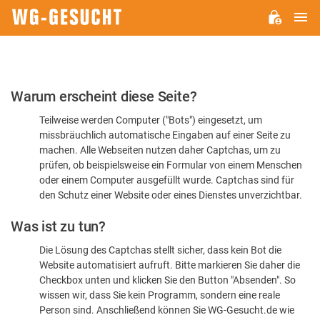
H
WG-
GESUCHT.DE
Bitte
Warum erscheint diese Seite?
bestätigen
Teilweise werden Computer ("Bots") eingesetzt, um
Sie,
missbräuchlich automatische Eingaben auf einer Seite zu
dass
machen. Alle Webseiten nutzen daher Captchas, um zu
Sie
prüfen, ob beispielsweise ein Formular von einem Menschen
oder einem Computer ausgefüllt wurde. Captchas sind für
ein
den Schutz einer Website oder eines Dienstes unverzichtbar.
Mensch
Was ist zu tun?
sind
Die Lösung des Captchas stellt sicher, dass kein Bot die
Website automatisiert aufruft. Bitte markieren Sie daher die
Checkbox unten und klicken Sie den Button "Absenden". So
wissen wir, dass Sie kein Programm, sondern eine reale
Person sind. Anschließend können Sie WG-Gesucht.de wie