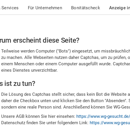
 Services
Für Unternehmen
Bonitätscheck
Anzeige i
te
um erscheint diese Seite?
stätigen
Teilweise werden Computer ("Bots") eingesetzt, um missbräuchlic
,
zu machen. Alle Webseiten nutzen daher Captchas, um zu prüfen, o
einem Menschen oder einem Computer ausgefüllt wurde. Captchas 
ss
eines Dienstes unverzichtbar.
e
 ist zu tun?
n
Die Lösung des Captchas stellt sicher, dass kein Bot die Website au
nsch
daher die Checkbox unten und klicken Sie den Button "Absenden". 
sondern eine reale Person sind. Anschließend können Sie WG-Gesuc
nd
Unsere AGB können Sie hier einsehen:
https://www.wg-gesucht.de
Datenschutz finden Sie unter folgendem Link:
https://www.wg-gesu