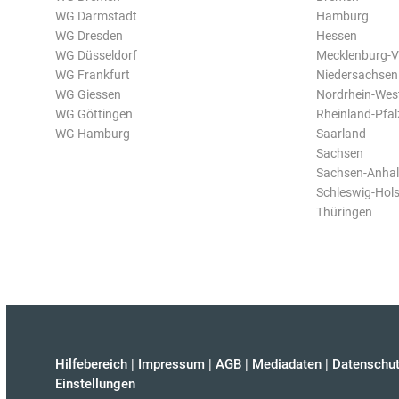
WG Darmstadt
Hamburg
WG Dresden
Hessen
WG Düsseldorf
Mecklenburg-
WG Frankfurt
Niedersachsen
WG Giessen
Nordrhein-Wes
WG Göttingen
Rheinland-Pfal
WG Hamburg
Saarland
Sachsen
Sachsen-Anhal
Schleswig-Hols
Thüringen
Hilfebereich
|
Impressum
|
AGB
|
Mediadaten
|
Datenschut
Einstellungen