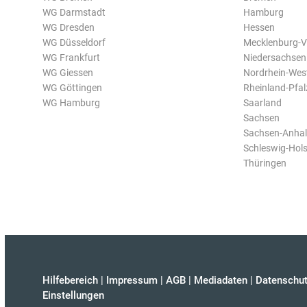
WG Darmstadt
Hamburg
WG Dresden
Hessen
WG Düsseldorf
Mecklenburg-
WG Frankfurt
Niedersachsen
WG Giessen
Nordrhein-Wes
WG Göttingen
Rheinland-Pfal
WG Hamburg
Saarland
Sachsen
Sachsen-Anhal
Schleswig-Hols
Thüringen
Hilfebereich
|
Impressum
|
AGB
|
Mediadaten
|
Datenschut
Einstellungen