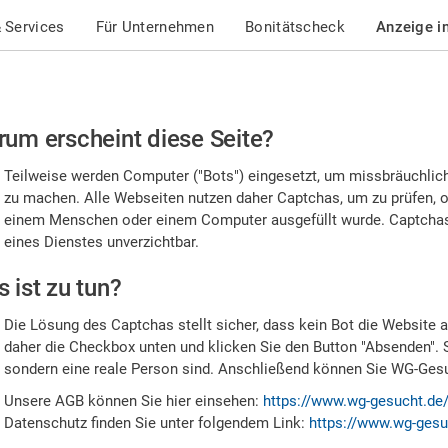
 Services
Für Unternehmen
Bonitätscheck
Anzeige i
te
um erscheint diese Seite?
stätigen
Teilweise werden Computer ("Bots") eingesetzt, um missbräuchlic
,
zu machen. Alle Webseiten nutzen daher Captchas, um zu prüfen, o
einem Menschen oder einem Computer ausgefüllt wurde. Captchas 
ss
eines Dienstes unverzichtbar.
e
 ist zu tun?
n
Die Lösung des Captchas stellt sicher, dass kein Bot die Website au
nsch
daher die Checkbox unten und klicken Sie den Button "Absenden". 
sondern eine reale Person sind. Anschließend können Sie WG-Gesuc
nd
Unsere AGB können Sie hier einsehen:
https://www.wg-gesucht.de
Datenschutz finden Sie unter folgendem Link:
https://www.wg-gesu