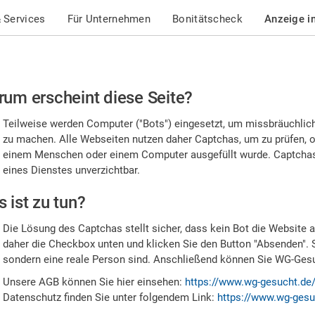
 Services
Für Unternehmen
Bonitätscheck
Anzeige i
te
um erscheint diese Seite?
stätigen
Teilweise werden Computer ("Bots") eingesetzt, um missbräuchlic
,
zu machen. Alle Webseiten nutzen daher Captchas, um zu prüfen, o
einem Menschen oder einem Computer ausgefüllt wurde. Captchas 
ss
eines Dienstes unverzichtbar.
e
 ist zu tun?
n
Die Lösung des Captchas stellt sicher, dass kein Bot die Website au
nsch
daher die Checkbox unten und klicken Sie den Button "Absenden". 
sondern eine reale Person sind. Anschließend können Sie WG-Gesuc
nd
Unsere AGB können Sie hier einsehen:
https://www.wg-gesucht.de
Datenschutz finden Sie unter folgendem Link:
https://www.wg-gesu