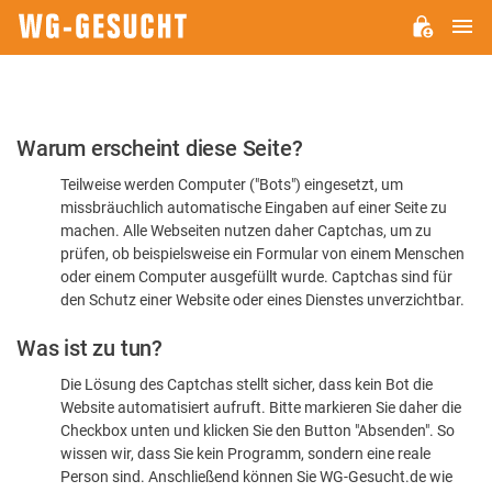
H
WG-
GESUCHT.DE
Bitte
Warum erscheint diese Seite?
bestätigen
Teilweise werden Computer ("Bots") eingesetzt, um
Sie,
missbräuchlich automatische Eingaben auf einer Seite zu
dass
machen. Alle Webseiten nutzen daher Captchas, um zu
Sie
prüfen, ob beispielsweise ein Formular von einem Menschen
oder einem Computer ausgefüllt wurde. Captchas sind für
ein
den Schutz einer Website oder eines Dienstes unverzichtbar.
Mensch
Was ist zu tun?
sind
Die Lösung des Captchas stellt sicher, dass kein Bot die
Website automatisiert aufruft. Bitte markieren Sie daher die
Checkbox unten und klicken Sie den Button "Absenden". So
wissen wir, dass Sie kein Programm, sondern eine reale
Person sind. Anschließend können Sie WG-Gesucht.de wie