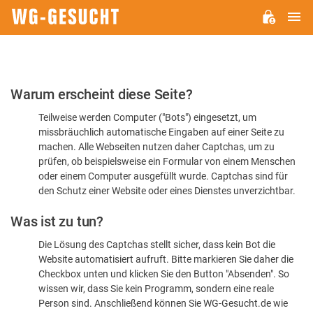
H
WG-
GESUCHT.DE
Bitte
Warum erscheint diese Seite?
bestätigen
Teilweise werden Computer ("Bots") eingesetzt, um
Sie,
missbräuchlich automatische Eingaben auf einer Seite zu
dass
machen. Alle Webseiten nutzen daher Captchas, um zu
Sie
prüfen, ob beispielsweise ein Formular von einem Menschen
oder einem Computer ausgefüllt wurde. Captchas sind für
ein
den Schutz einer Website oder eines Dienstes unverzichtbar.
Mensch
Was ist zu tun?
sind
Die Lösung des Captchas stellt sicher, dass kein Bot die
Website automatisiert aufruft. Bitte markieren Sie daher die
Checkbox unten und klicken Sie den Button "Absenden". So
wissen wir, dass Sie kein Programm, sondern eine reale
Person sind. Anschließend können Sie WG-Gesucht.de wie