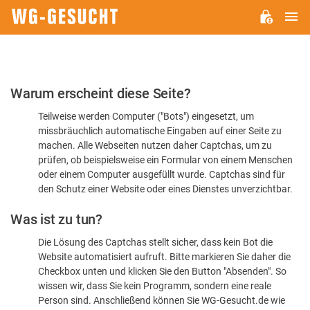
H
WG-
GESUCHT.DE
Bitte
Warum erscheint diese Seite?
bestätigen
Teilweise werden Computer ("Bots") eingesetzt, um
Sie,
missbräuchlich automatische Eingaben auf einer Seite zu
dass
machen. Alle Webseiten nutzen daher Captchas, um zu
Sie
prüfen, ob beispielsweise ein Formular von einem Menschen
oder einem Computer ausgefüllt wurde. Captchas sind für
ein
den Schutz einer Website oder eines Dienstes unverzichtbar.
Mensch
Was ist zu tun?
sind
Die Lösung des Captchas stellt sicher, dass kein Bot die
Website automatisiert aufruft. Bitte markieren Sie daher die
Checkbox unten und klicken Sie den Button "Absenden". So
wissen wir, dass Sie kein Programm, sondern eine reale
Person sind. Anschließend können Sie WG-Gesucht.de wie