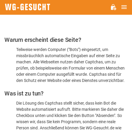
H
WG-
GESUCHT.DE
Bitte
Warum erscheint diese Seite?
bestätigen
Teilweise werden Computer ("Bots") eingesetzt, um
Sie,
missbräuchlich automatische Eingaben auf einer Seite zu
dass
machen. Alle Webseiten nutzen daher Captchas, um zu
Sie
prüfen, ob beispielsweise ein Formular von einem Menschen
oder einem Computer ausgefüllt wurde. Captchas sind für
ein
den Schutz einer Website oder eines Dienstes unverzichtbar.
Mensch
Was ist zu tun?
sind
Die Lösung des Captchas stellt sicher, dass kein Bot die
Website automatisiert aufruft. Bitte markieren Sie daher die
Checkbox unten und klicken Sie den Button "Absenden". So
wissen wir, dass Sie kein Programm, sondern eine reale
Person sind. Anschließend können Sie WG-Gesucht.de wie